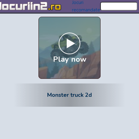
Jocuri
recomandate
Play now
Monster truck 2d