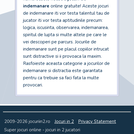
indemanare
online gratuite! Aceste jocuri
de indemanare iti vor testa talentul tau de
jucator iti vor testa aptitudinile precum:
logica, iscusinta, observarea, indemanarea,
spiritul de lupta si multe altele pe care le
vei descoperi pe parcurs. Jocurile de
indemanare sunt pe placul copiilor intrucat
sunt distractive si ii provoaca la maxim.
Rasfoieste aceasta categorie a jocurilor de
indemanare si distractia este garantata
pentru ca trebuie sa faci fata la multe
provocari.
2009-2026
jocuriin2.ro
Jocuri in 2
Privacy Statement
Super jocuri online - jocuri in 2 jucatori