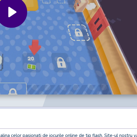
alina celor pasionati de jocurile online de tip flash. Site-ul nostr