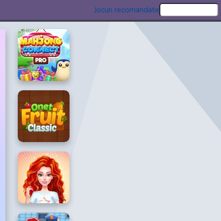
Jocuri recomandate