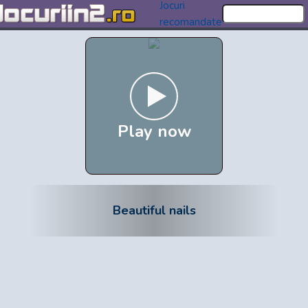
Jocuri
recomandate
Play now
Beautiful nails